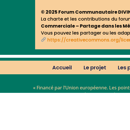
© 2025 Forum Communautaire DIVI
La charte et les contributions du for
Commerciale – Partage dans les Mê
Vous pouvez les partager ou les adapt
https://creativecommons.org/lice
Accueil
Le projet
Les 
« Financé par l’Union européenne. Les point
vue et opinions exprimés sont ceux des aut
et ne reflètent pas nécessairement ceux de
l’Union européenne ou de l’Agence exécutiv
européenne pour l’éducation et la culture
(EACEA). Ni l’Union européenne ni l’EACEA n
peuvent en être tenues pour responsables