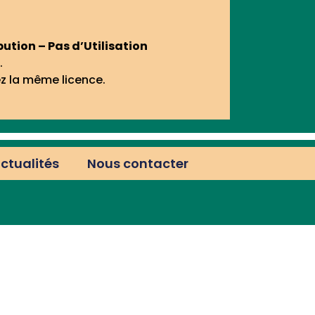
tion – Pas d’Utilisation
.
ez la même licence.
actualités
Nous contacter