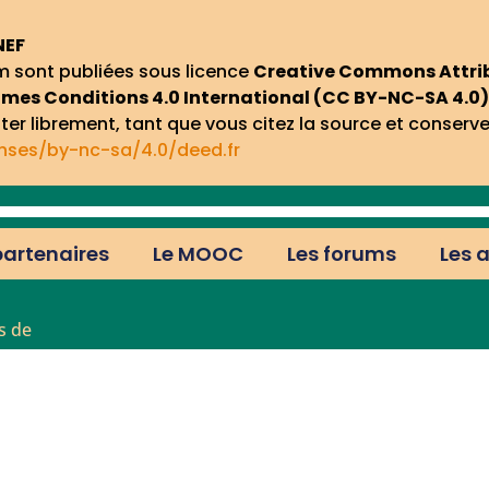
NEF
um sont publiées sous licence
Creative Commons Attribu
mes Conditions 4.0 International (CC BY-NC-SA 4.0)
er librement, tant que vous citez la source et conserv
nses/by-nc-sa/4.0/deed.fr
partenaires
Le MOOC
Les forums
Les 
s de
eurs
e
e