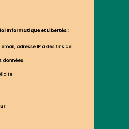
loi Informatique et Libertés
:
 email, adresse IP à des fins de
os données.
icite.
eur
.