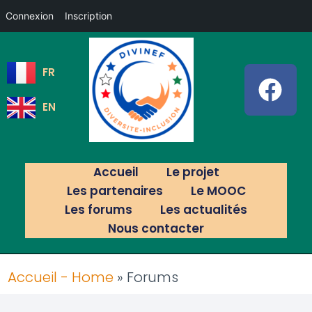
Connexion
Inscription
FR
EN
Accueil
Le projet
Les partenaires
Le MOOC
Les forums
Les actualités
Nous contacter
Accueil - Home
»
Forums