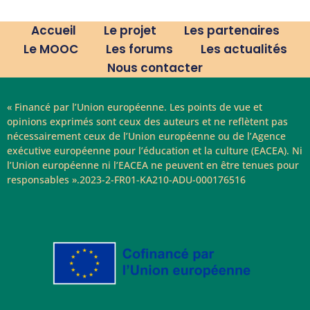
Accueil
Le projet
Les partenaires
Le MOOC
Les forums
Les actualités
Nous contacter
« Financé par l’Union européenne. Les points de vue et
opinions exprimés sont ceux des auteurs et ne reflètent pas
nécessairement ceux de l’Union européenne ou de l’Agence
exécutive européenne pour l’éducation et la culture (EACEA). Ni
l’Union européenne ni l’EACEA ne peuvent en être tenues pour
responsables ».2023-2-FR01-KA210-ADU-000176516