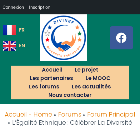
Connexion
Inscription
FR
EN
Accueil
Le projet
Les partenaires
Le MOOC
Les forums
Les actualités
Nous contacter
Accueil - Home
»
Forums
»
Forum Principal
»
L’Égalité Ethnique : Célébrer La Diversité