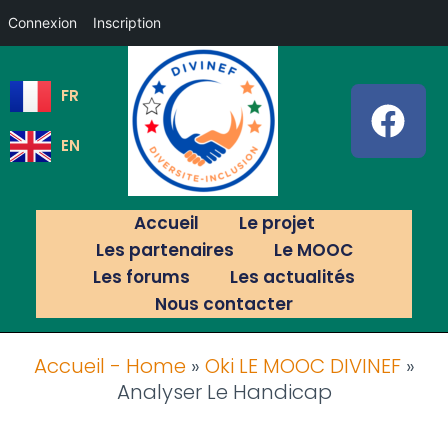
Connexion
Inscription
FR
EN
Accueil
Le projet
Les partenaires
Le MOOC
Les forums
Les actualités
Nous contacter
Accueil - Home
»
Oki LE MOOC DIVINEF
»
Analyser Le Handicap