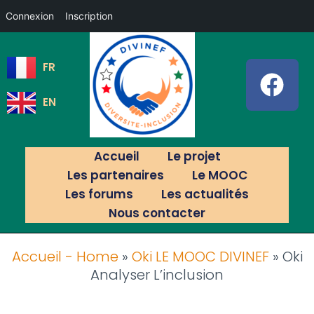
Connexion
Inscription
FR
EN
Accueil
Le projet
Les partenaires
Le MOOC
Les forums
Les actualités
Nous contacter
Accueil - Home
»
Oki LE MOOC DIVINEF
»
Oki
Analyser L’inclusion