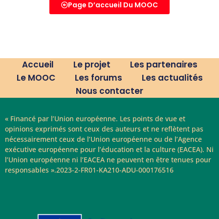
Page D’accueil Du MOOC
Accueil
Le projet
Les partenaires
Le MOOC
Les forums
Les actualités
Nous contacter
« Financé par l’Union européenne. Les points de vue et
opinions exprimés sont ceux des auteurs et ne reflètent pas
nécessairement ceux de l’Union européenne ou de l’Agence
exécutive européenne pour l’éducation et la culture (EACEA). Ni
l’Union européenne ni l’EACEA ne peuvent en être tenues pour
responsables ».2023-2-FR01-KA210-ADU-000176516