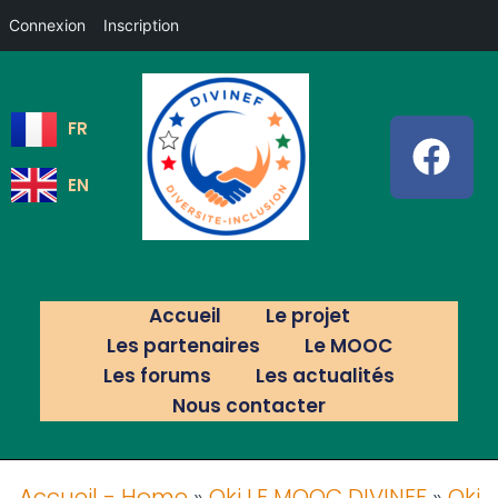
Connexion
Inscription
FR
EN
Accueil
Le projet
Les partenaires
Le MOOC
Les forums
Les actualités
Nous contacter
Accueil - Home
»
Oki LE MOOC DIVINEF
»
Oki