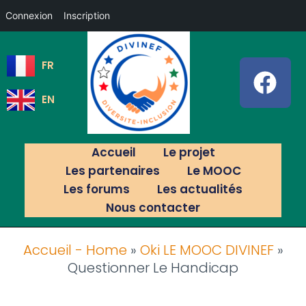
Connexion
Inscription
FR
EN
Accueil
Le projet
Les partenaires
Le MOOC
Les forums
Les actualités
Nous contacter
Accueil - Home
»
Oki LE MOOC DIVINEF
»
Questionner Le Handicap