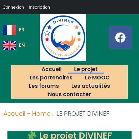
Connexion
Inscription
FR
EN
Accueil
Le projet
Les partenaires
Le MOOC
Les forums
Les actualités
Nous contacter
Accueil - Home
»
LE PROJET DIVINEF
Le projet DIVINEF