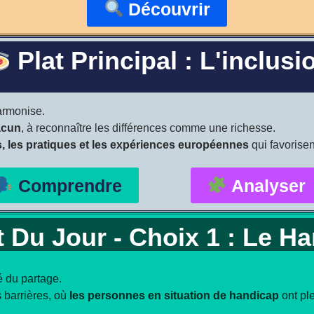
Découvrir
Plat Principal : L'inclusi
armonise.
acun
, à reconnaître les différences comme une richesse.
es, les pratiques et les expériences européennes
qui favorisen
Comprendre
Analyser
 Du Jour - Choix 1 : Le H
lé du partage.
 barrières, où
les personnes en situation de handicap
ont ple