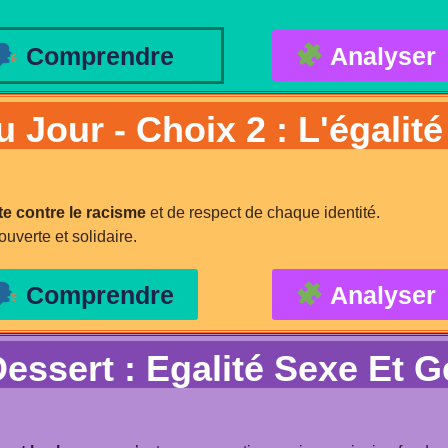
Comprendre
Analyser
u Jour - Choix 2 : L'égalit
utte contre le racisme
et de respect de chaque identité.
uverte et solidaire.
Comprendre
Analyser
essert : Egalité Sexe Et G