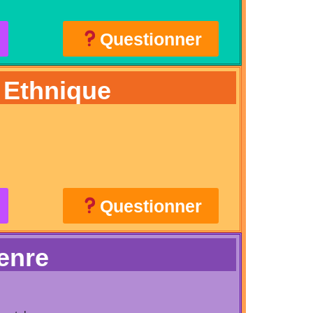
Questionner
é Ethnique
Questionner
enre