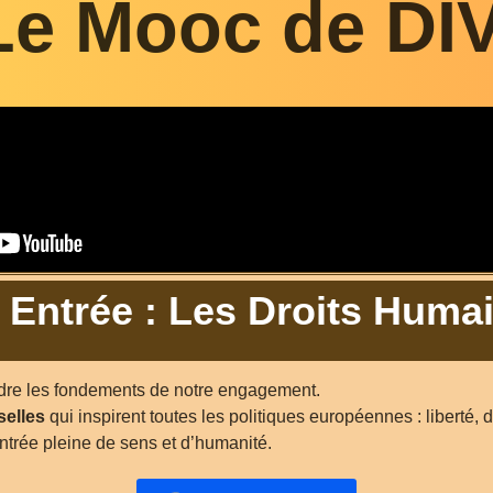
Le Mooc de DI
Entrée : Les Droits Huma
dre les fondements de notre engagement.
selles
qui inspirent toutes les politiques européennes : liberté, d
entrée pleine de sens et d’humanité.