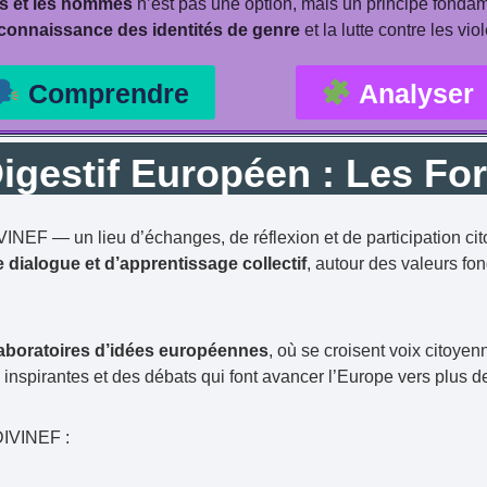
es et les hommes
n’est pas une option, mais un principe fondam
connaissance des identités de genre
et la lutte contre les vi
Comprendre
Analyser
igestif Européen : Les Fo
EF — un lieu d’échanges, de réflexion et de participation ci
 dialogue et d’apprentissage collectif
, autour des valeurs f
aboratoires d’idées européennes
, où se croisent voix citoyen
nspirantes et des débats qui font avancer l’Europe vers plus de
DIVINEF :