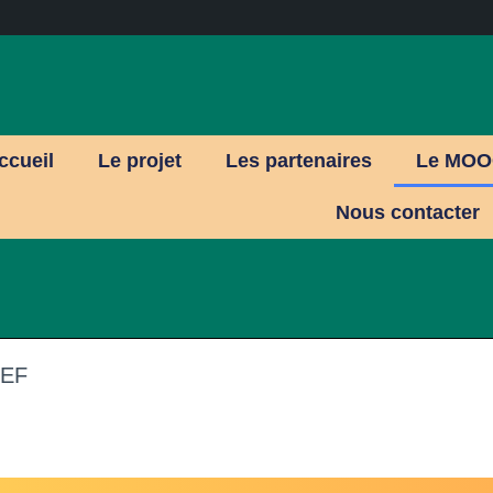
ccueil
Le projet
Les partenaires
Le MOO
Nous contacter
NEF