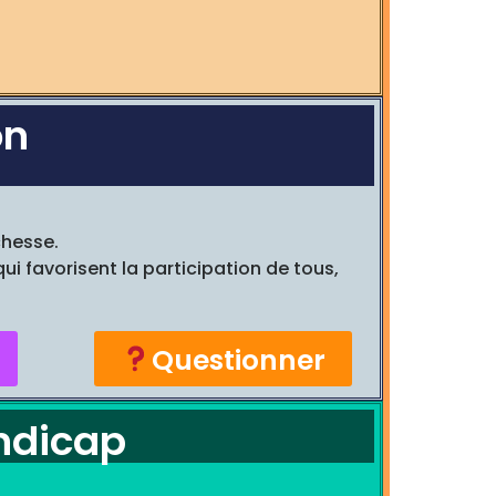
on
chesse.
ui favorisent la participation de tous,
Questionner
andicap