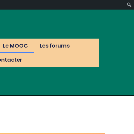
Le MOOC
Les forums
ontacter