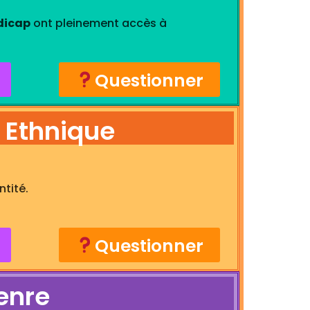
dicap
ont pleinement accès à
Questionner
é Ethnique
tité.
Questionner
Genre