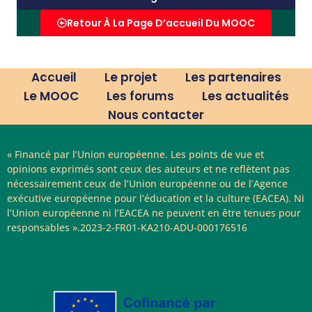
Retour À La Page D’accueil Du MOOC
Accueil
Le projet
Les partenaires
Le MOOC
Les forums
Les actualités
Nous contacter
« Financé par l’Union européenne. Les points de vue et
opinions exprimés sont ceux des auteurs et ne reflètent pas
nécessairement ceux de l’Union européenne ou de l’Agence
exécutive européenne pour l’éducation et la culture (EACEA). Ni
l’Union européenne ni l’EACEA ne peuvent en être tenues pour
responsables ».2023-2-FR01-KA210-ADU-000176516