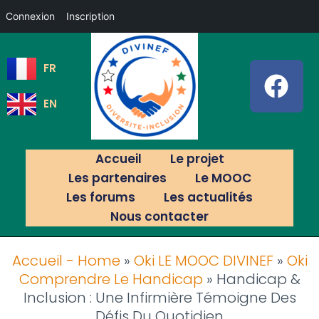
Connexion
Inscription
FR
EN
Accueil
Le projet
Les partenaires
Le MOOC
Les forums
Les actualités
Nous contacter
Accueil - Home
»
Oki LE MOOC DIVINEF
»
Oki
Comprendre Le Handicap
»
Handicap &
Inclusion : Une Infirmière Témoigne Des
Défis Du Quotidien