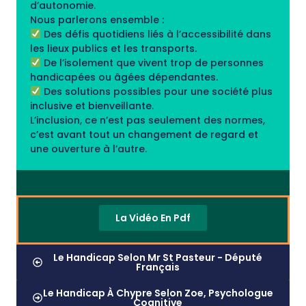
d’autonomie.
Nous parlerons ensemble :
Des défis quotidiens liés à l’accessibilité dans
les lieux publics et les transports.
De l’isolement que vivent trop de personnes
handicapées ou âgées dépendantes.
Des solutions possibles pour une société plus
inclusive et bienveillante.
L’inclusion, ce n’est pas seulement des normes,
c’est avant tout un changement de regard et
une ouverture à l’autre.
La Vidéo En Pdf
Le Handicap Selon Mr St Pasteur - Député
Français
Le Handicap À Chypre Selon Zoe, Psychologue
Cognitive