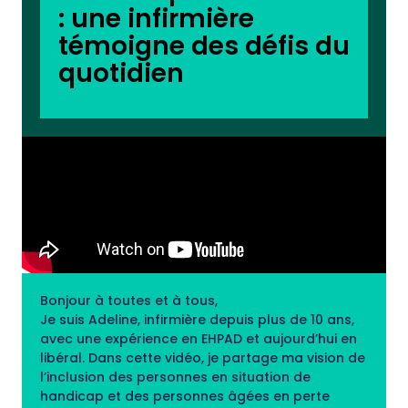
: une infirmière
témoigne des défis du
quotidien
Bonjour à toutes et à tous,
Je suis Adeline, infirmière depuis plus de 10 ans,
avec une expérience en EHPAD et aujourd’hui en
libéral. Dans cette vidéo, je partage ma vision de
l’inclusion des personnes en situation de
handicap et des personnes âgées en perte