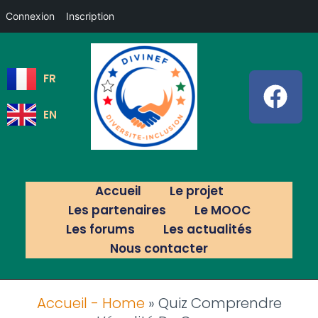
Connexion
Inscription
FR
EN
Accueil
Le projet
Les partenaires
Le MOOC
Les forums
Les actualités
Nous contacter
Accueil - Home
»
Quiz Comprendre