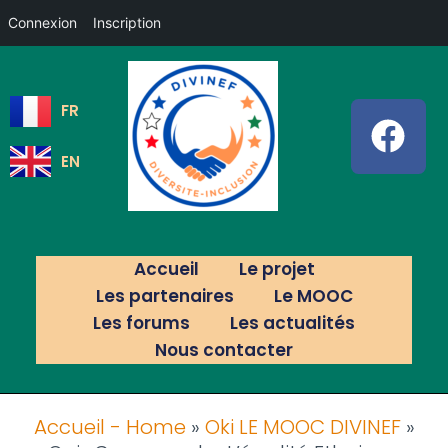
Connexion
Inscription
FR
EN
Accueil
Le projet
Les partenaires
Le MOOC
Les forums
Les actualités
Nous contacter
Accueil - Home
»
Oki LE MOOC DIVINEF
»